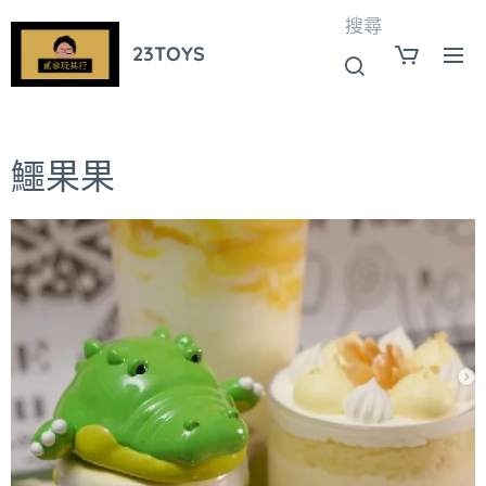
搜尋
23TOYS
鱷果果