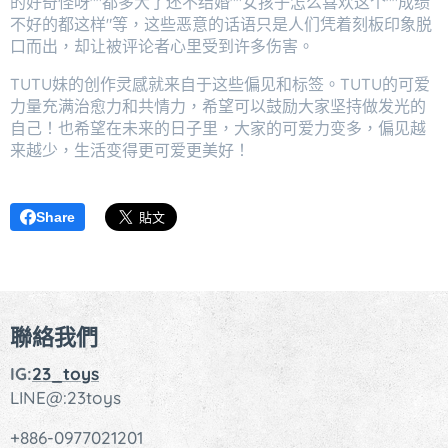
的好奇怪呀""都多⼤了还不结婚""⼥孩⼦怎么喜欢这个""成绩
不好的都这样"等，这些恶意的话语只是⼈们凭着刻板印象脱
⼝⽽出，却让被评论者⼼⾥受到许多伤害。
TUTU妹的创作灵感就来⾃于这些偏⻅和标签。TUTU的可爱
力量充满治愈力和共情力，希望可以⿎励⼤家坚持做发光的
⾃⼰！也希望在未来的⽇⼦⾥，大家的可爱力变多，偏⻅越
来越少，生活变得更可爱更美好！
Share
聯絡我們
IG:
23_toys
LINE@:23toys
+886-0977021201