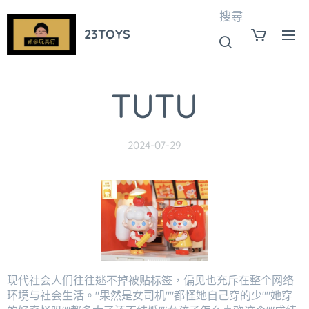
搜尋
23TOYS
TUTU
2024-07-29
现代社会⼈们往往逃不掉被贴标签，偏⻅也充斥在整个⽹络
环境与社会⽣活。"果然是⼥司机""都怪她⾃⼰穿的少""她穿